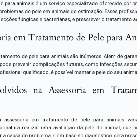
 para animais é um serviço especializado oferecido por pro
ir problemas de pele em animais de estimação. Esses profissio
nfecções fúngicas e bacterianas, e prescrever o tratamento
soria em Tratamento de Pele para An
atamento de pele para animais são inúmeros. Além de garant
ode prevenir complicações futuras, como infecções secu
fissional qualificado, é possível manter a pele do seu anima
olvidos na Assessoria em Trata
a assessoria em tratamento de pele para animais v
sional irá realizar uma avaliação da pele do animal, que p
icar a causa do problema. Com base no diagnóstico, será pres