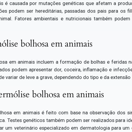
s é causada por mutações genéticas que afetam a produç
ões podem ser hereditárias, passadas dos pais para os fi
imal. Fatores ambientais e nutricionais também podem 
ólise bolhosa em animais
osa em animais incluem a formação de bolhas e feridas n
tados podem apresentar dor, coceira, inflamação e infecçõ
de variar de leve a grave, dependendo do tipo e da extensão
ermólise bolhosa em animais
lhosa em animais é feito com base na observação dos si
gica. Testes genéticos também podem ser realizados para id
tar um veterinário especializado em dermatologia para um 